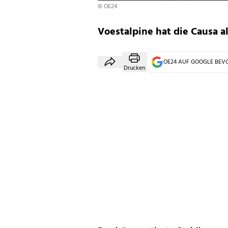
© OE24
Voestalpine hat die Causa a
OE24 AUF GOOGLE BE
Drucken