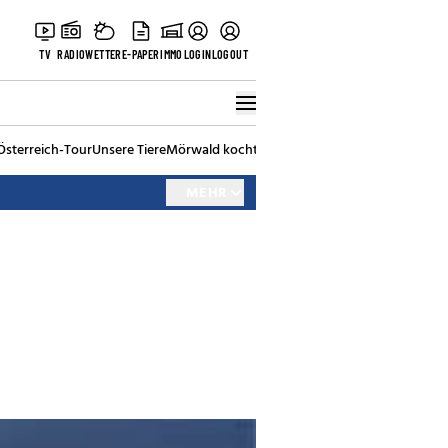
TV
RADIO
WETTER
E-PAPER
IMMO
LOGIN
LOGOUT
Österreich-Tour
Unsere Tiere
Mörwald kocht
Stark in den Tag
Best of Vienna
MEHR