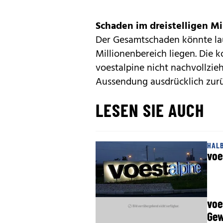
Schaden im dreistelligen Mi
Der Gesamtschaden könnte lau
Millionenbereich liegen. Die k
voestalpine nicht nachvollzie
Aussendung ausdrücklich zur
LESEN SIE AUCH
HAL
voe
voe
Gew