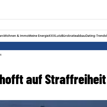
ars
Wohnen & Immo
Meine Energie
XXXLutz
Bürokratieabbau
Dating-Trends
it
hofft auf Straffreiheit