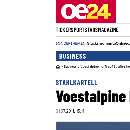
TICKER
SPORT
STARS
MAGAZINE
SONDERTHEMEN:
Glücksmomente
Onlinec
BUSINESS
Business
Voestalpine hofft auf Straffreihe
STAHLKARTELL
Voestalpine 
01.07.2011, 15:11