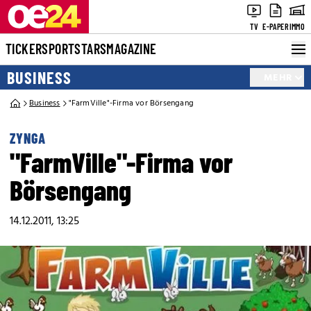
TV
E-PAPER
IMMO
TICKER
SPORT
STARS
MAGAZINE
BUSINESS
MEHR
Business
"FarmVille"-Firma vor Börsengang
ZYNGA
"FarmVille"-Firma vor
Börsengang
14.12.2011, 13:25