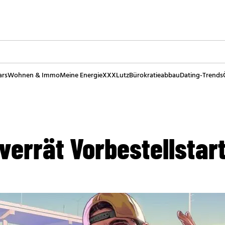
ars
Wohnen & Immo
Meine Energie
XXXLutz
Bürokratieabbau
Dating-Trends
verrät Vorbestellstar