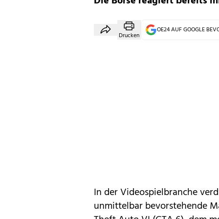
Die Börse reagiert bereits
OE24 AUF GOOGLE BE
Drucken
In der Videospielbranche verd
unmittelbar bevorstehende 