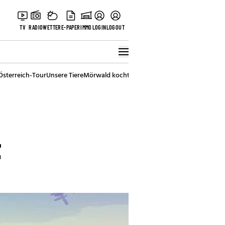
TV
RADIO
WETTER
E-PAPER
IMMO
LOGIN
LOGOUT
Österreich-Tour
Unsere Tiere
Mörwald kocht
Stark in den Tag
Best of Vienna
t