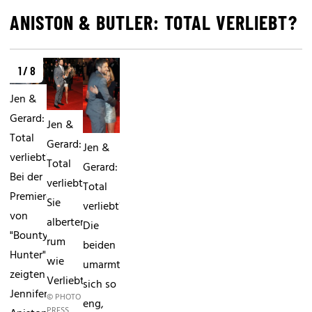
ANISTON & BUTLER: TOTAL VERLIEBT?
1 / 8
Jen &
Gerard:
Jen &
Total
Gerard:
Jen &
verliebt?
Total
Gerard:
Bei der
verliebt?
Total
Premiere
Sie
verliebt?
von
alberten
Die
"Bounty
rum
beiden
Hunter"
wie
umarmten
zeigten
Verliebte.
sich so
Jennifer
© PHOTO
eng,
PRESS