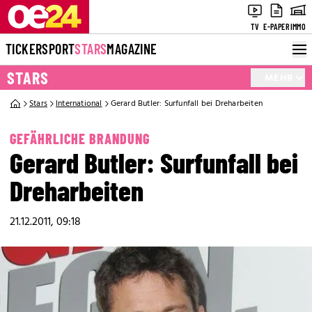
TV
E-PAPER
IMMO
TICKER
SPORT
STARS
MAGAZINE
STARS
MEHR
Stars
International
Gerard Butler: Surfunfall bei Dreharbeiten
GEFÄHRLICHE BRANDUNG
Gerard Butler: Surfunfall bei
Dreharbeiten
21.12.2011, 09:18