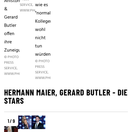
Aniston
wie es
SERVICE,
&
WWW.PHOTOPRESS.AT
"normale"
Gerard
Kollegen
Butler
wohl
offen
nicht
ihre
tun
Zuneigung.
würden.
© PHOTO
© PHOTO
PRESS
PRESS
SERVICE,
SERVICE,
WWW.PHOTOPRESS.AT
WWW.PHOTOPRESS.AT
HERMANN MAIER, GERARD BUTLER - DIE
STARS
1 / 9