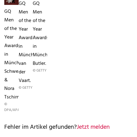
GQ
GQ
GQ
Men
Men
Men
of the
of the
of the
Year
Year
Year
Awards
Awards
Awards
in
in
in
MünchenSylvie
MünchenGerard
MünchenTil
van
Butler.
Schweiger
© GETTY
der
&
Vaart.
Nora
© GETTY
Tschirner.
©
DPA/APA
Fehler im Artikel gefunden?
Jetzt melden