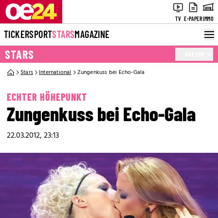
TV
E-PAPER
IMMO
TICKER
SPORT
STARS
MAGAZINE
STARS
MEHR
Stars
International
Zungenkuss bei Echo-Gala
ECHTER HÖHEPUNKT
Zungenkuss bei Echo-Gala
22.03.2012, 23:13