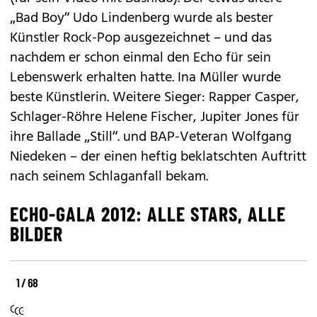
„Bad Boy“ Udo Lindenberg wurde als bester
Künstler Rock-Pop ausgezeichnet – und das
nachdem er schon einmal den Echo für sein
Lebenswerk erhalten hatte. Ina Müller wurde
beste Künstlerin. Weitere Sieger: Rapper Casper,
Schlager-Röhre Helene Fischer, Jupiter Jones für
ihre Ballade „Still“. und BAP-Veteran Wolfgang
Niedeken – der einen heftig beklatschten Auftritt
nach seinem Schlaganfall bekam.
ECHO-GALA 2012: ALLE STARS, ALLE
BILDER
1 / 68
Echo-
Echo-
Echo-
Gala:
Gala:
Gala: