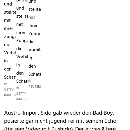
Britney
und
und
und
stellten
stellten
stellten
mit
mit
mit
ihrer
ihrer
ihrer
Züngelei
Züngelei
Züngelei
die
die
die
Vorbilder
Vorbilder
Vorbilder
in
in
in
den
den
den
Schatten.
Schatten.
Schatten.
©
©
REUTERS
©
GETTY
GETTY
IMAGES
IMAGES
Austro-Import Sido gab wieder den Bad Boy,
posierte gar nicht jugendfrei mit seinem Echo
(für sein Video mit Bushido). Der etwas ältere