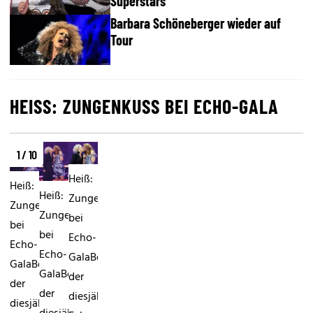
Superstars
Barbara Schöneberger wieder auf
Tour
HEISS: ZUNGENKUSS BEI ECHO-GALA
1 / 10
Heiß:
Heiß:
Heiß:
Zungenkuss
Zungenkuss
Zungenkuss
bei
bei
bei
Echo-
Echo-
Echo-
GalaBei
GalaBei
GalaBei
der
der
der
diesjährigen
diesjährigen