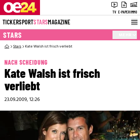
TV
E-PAPER
IMMO
TICKER
SPORT
STARS
MAGAZINE
STARS
MEHR
Stars
Kate Walsh ist frisch verliebt
NACH SCHEIDUNG
Kate Walsh ist frisch
verliebt
23.09.2009, 12:26