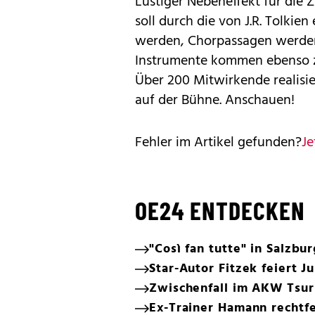
Lustiger Nebeneffekt für die 
soll durch die von J.R. Tolki
werden, Chorpassagen werden 
Instrumente kommen ebenso z
Über 200 Mitwirkende realisie
auf der Bühne. Anschauen!
Fehler im Artikel gefunden?
Je
OE24 ENTDECKEN
"Così fan tutte" in Salzbu
Star-Autor Fitzek feiert J
Zwischenfall im AKW Tsu
Ex-Trainer Hamann rechtfe