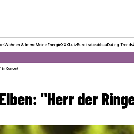
ars
Wohnen & Immo
Meine Energie
XXXLutz
Bürokratieabbau
Dating-Trends
" in Concert
Elben: "Herr der Ringe