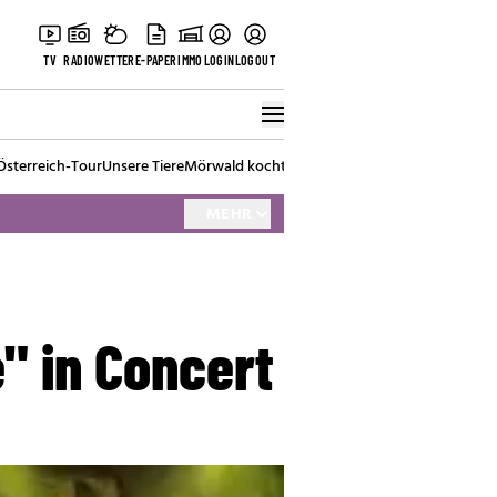
TV
RADIO
WETTER
E-PAPER
IMMO
LOGIN
LOGOUT
Österreich-Tour
Unsere Tiere
Mörwald kocht
Stark in den Tag
Best of Vienna
MEHR
" in Concert