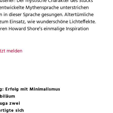
Zuseher: Der mystische Charakter des Stücks
en entwickelte Mythensprache unterstrichen
in dieser Sprache gesungen. Altertümliche
um Einsatz, wie wunderschöne Lichteffekte.
ren Howard Shore’s einmalige Inspiration
tzt melden
rg: Erfolg mit Minimalismus
ubiläum
ruga zwei
rtigte sich