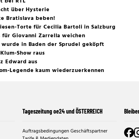
t bei RTL
acht über Hysterie
te Bratislava beben!
sen-Torte für Cecilia Bartoli in Salzburg
 für Giovanni Zarrella weichen
 wurde in Baden der Sprudel geköpft
-Klum-Show raus
nz Edward aus
com-Legende kaum wiederzuerkennen
Tageszeitung oe24 und ÖSTERREICH
Bleibe
Auftragsbedingungen Geschäftspartner
Tarife & Mediendaten