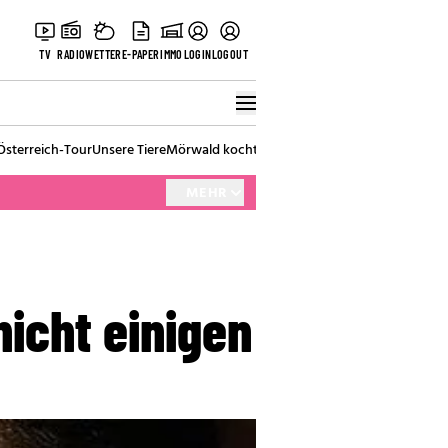
TV
RADIO
WETTER
E-PAPER
IMMO
LOGIN
LOGOUT
Österreich-Tour
Unsere Tiere
Mörwald kocht
Stark in den Tag
Best of Vienna
MEHR
nicht einigen