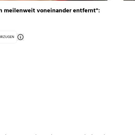
h meilenweit voneinander entfernt":
VORZUGEN