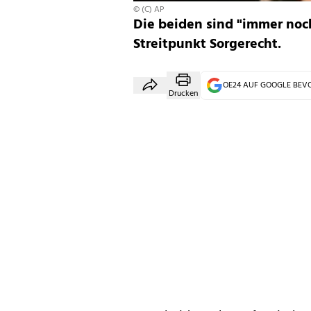
© (C) AP
Die beiden sind "immer noc
Streitpunkt Sorgerecht.
OE24 AUF GOOGLE BE
Drucken