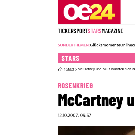
TICKER
SPORT
STARS
MAGAZINE
SONDERTHEMEN:
Glücksmomente
Onlinec
STARS
Stars
McCartney und Mills konnten sich ni
ROSENKRIEG
McCartney un
12.10.2007, 09:57