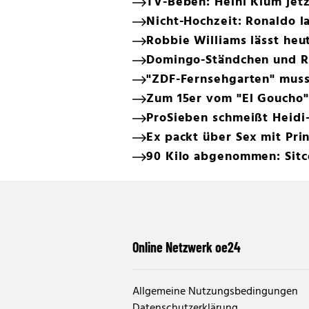
TV-Beben: Heini Klum jetz
Nicht-Hochzeit: Ronaldo l
Robbie Williams lässt heu
Domingo-Ständchen und Rie
"ZDF-Fernsehgarten" muss
Zum 15er vom "El Goucho"
ProSieben schmeißt Heidi
Ex packt über Sex mit Pri
90 Kilo abgenommen: Sit
Online Netzwerk oe24
Allgemeine Nutzungsbedingungen
Datenschutzerklärung