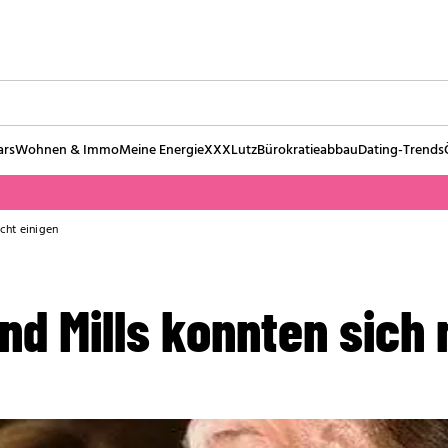
ars
Wohnen & Immo
Meine Energie
XXXLutz
Bürokratieabbau
Dating-Trends
cht einigen
d Mills konnten sich 