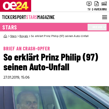
TV
E-PAPER
IMMO
TICKER
SPORT
STARS
MAGAZINE
STARS
MEHR
Stars
Royals
So erklärt Prinz Philip (97) seinen Auto-Unfall
BRIEF AN CRASH-OPFER
So erklärt Prinz Philip (97)
seinen Auto-Unfall
27.01.2019, 15:06