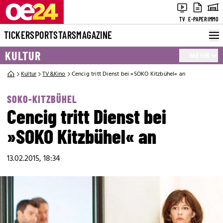
TV
E-PAPER
IMMO
TICKER
SPORT
STARS
MAGAZINE
KULTUR
MEHR
Kultur
TV&Kino
Cencig tritt Dienst bei »SOKO Kitzbühel« an
SOKO-KITZBÜHEL
Cencig tritt Dienst bei
»SOKO Kitzbühel« an
13.02.2015, 18:34