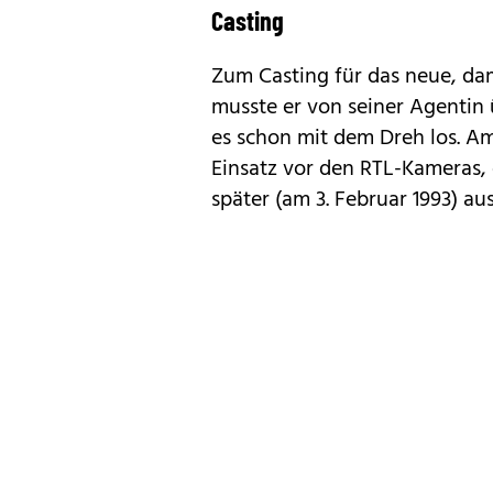
Casting
Zum Casting für das neue, da
musste er von seiner Agentin
es schon mit dem Dreh los. Am 
Ein­satz vor den RTL-Ka­me­ras
später (am 3. Fe­bru­ar 1993) aus­