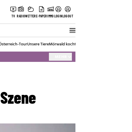
TV
RADIO
WETTER
E-PAPER
IMMO
LOGIN
LOGOUT
Österreich-Tour
Unsere Tiere
Mörwald kocht
Stark in den Tag
Best of Vienna
MEHR
 Szene