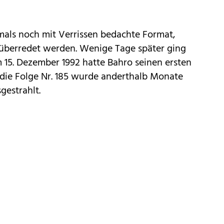
mals noch mit Verrissen bedachte Format,
 überredet werden. Wenige Tage später ging
15. De­zember 1992 hatte Bahro sei­nen ers­ten
, die Folge Nr. 185 wurde anderthalb Monate
ge­strahlt.