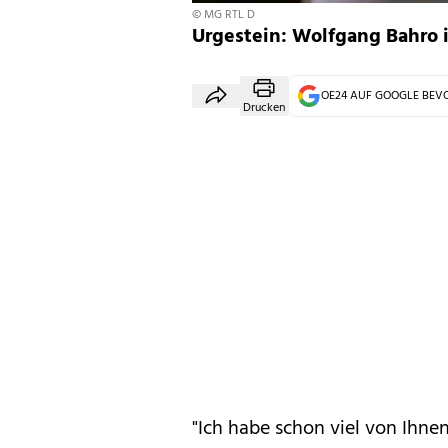
© MG RTL D
Urgestein: Wolfgang Bahro is
OE24 AUF GOOGLE BE
Drucken
"Ich habe schon viel von Ihnen