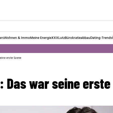
ars
Wohnen & Immo
Meine Energie
XXXLutz
Bürokratieabbau
Dating-Trends
eine erste Szene
: Das war seine erste