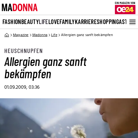
FASHION
BEAUTY
LIFE
LOVE
FAMILY
KARRIERE
SHOPPING
ASTRO
Magazine
Madonna
Life
Allergien ganz sanft bekämpfen
HEUSCHNUPFEN
Allergien ganz sanft
bekämpfen
01.09.2009, 03:36