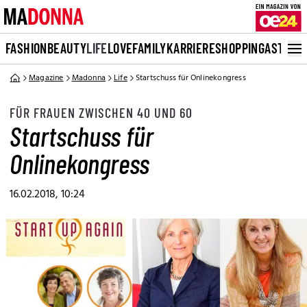
FASHION
BEAUTY
LIFE
LOVE
FAMILY
KARRIERE
SHOPPING
ASTRO
Magazine
Madonna
Life
Startschuss für Onlinekongress
FÜR FRAUEN ZWISCHEN 40 UND 60
Startschuss für
Onlinekongress
16.02.2018, 10:24