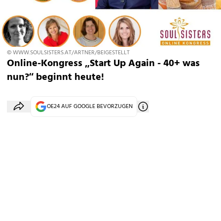
© WWW.SOULSISTERS.AT/ARTNER/BEIGESTELLT
Online-Kongress „Start Up Again - 40+ was
nun?“ beginnt heute!
OE24 AUF GOOGLE BEVORZUGEN