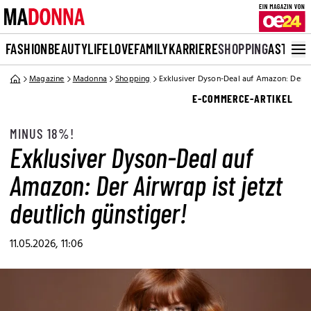
FASHION
BEAUTY
LIFE
LOVE
FAMILY
KARRIERE
SHOPPING
ASTRO
Magazine
Madonna
Shopping
Exklusiver Dyson-Deal auf Amazon: Der Air
E-COMMERCE-ARTIKEL
MINUS 18%!
Exklusiver Dyson-Deal auf
Amazon: Der Airwrap ist jetzt
deutlich günstiger!
11.05.2026, 11:06