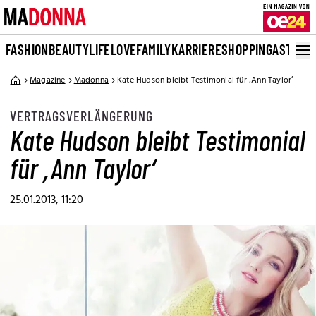
FASHION
BEAUTY
LIFE
LOVE
FAMILY
KARRIERE
SHOPPING
ASTRO
Magazine
Madonna
Kate Hudson bleibt Testimonial für ‚Ann Taylor‘
VERTRAGSVERLÄNGERUNG
Kate Hudson bleibt Testimonial
für ‚Ann Taylor‘
25.01.2013, 11:20