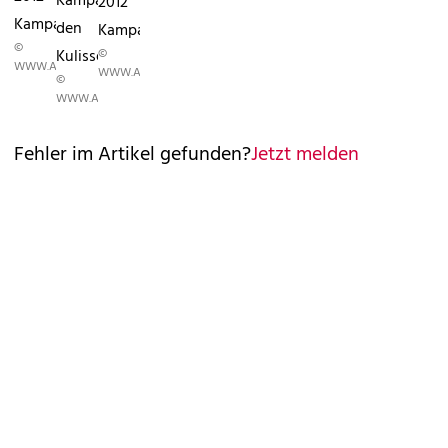
KampagneHinter
2012
Kampagne
den
Kampagne
©
©
Kulissen
WWW.ANNTAYLOR.COM
WWW.ANNTAYLOR.COM
©
WWW.ANNTAYLOR.COM
Fehler im Artikel gefunden?
Jetzt melden