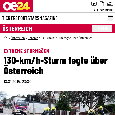
TV
E-PAPER
IMMO
TICKER
SPORT
STARS
MAGAZINE
ÖSTERREICH
MEHR
Österreich
Chronik
130-km/h-Sturm fegte über Österreich
EXTREME STURMBÖEN
130-km/h-Sturm fegte über
Österreich
10.01.2015, 23:00