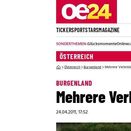
TICKER
SPORT
STARS
MAGAZINE
SONDERTHEMEN:
Glücksmomente
Onlinec
ÖSTERREICH
Österreich
Burgenland
Mehrere Verletzte
BURGENLAND
Mehrere Verl
24.04.2011, 17:52