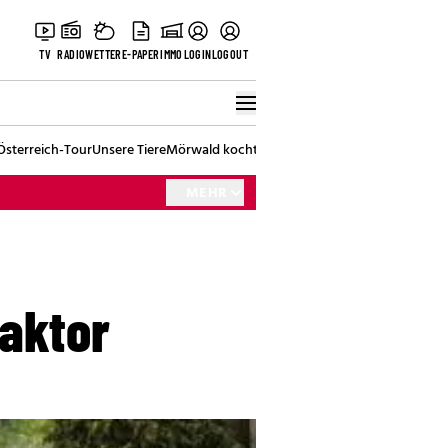
TV
RADIO
WETTER
E-PAPER
IMMO
LOGIN
LOGOUT
Österreich-Tour
Unsere Tiere
Mörwald kocht
Stark in den Tag
Best of Vienna
MEHR
raktor