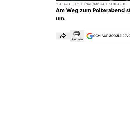
© APA/FF FORCHTENAU/MICHAEL GEBHARDT
Am Weg zum Polterabend stü
um.
OE24 AUF GOOGLE BE
Drucken