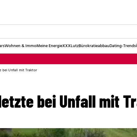
ars
Wohnen & Immo
Meine Energie
XXXLutz
Bürokratieabbau
Dating-Trends
 bei Unfall mit Traktor
etzte bei Unfall mit T