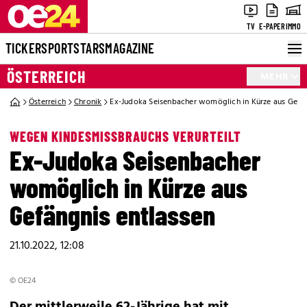
TV
E-PAPER
IMMO
TICKER
SPORT
STARS
MAGAZINE
ÖSTERREICH
MEHR
Österreich
Chronik
Ex-Judoka Seisenbacher womöglich in Kürze aus Gefän
WEGEN KINDESMISSBRAUCHS VERURTEILT
Ex-Judoka Seisenbacher
womöglich in Kürze aus
Gefängnis entlassen
21.10.2022, 12:08
© OE24