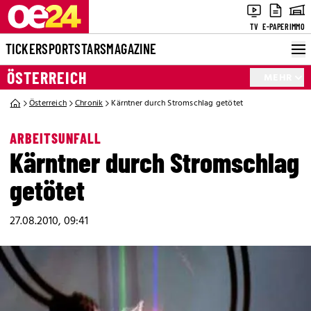
TV
E-PAPER
IMMO
TICKER
SPORT
STARS
MAGAZINE
ÖSTERREICH
MEHR
Österreich
Chronik
Kärntner durch Stromschlag getötet
ARBEITSUNFALL
Kärntner durch Stromschlag
getötet
27.08.2010, 09:41