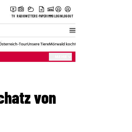
TV
RADIO
WETTER
E-PAPER
IMMO
LOGIN
LOGOUT
Österreich-Tour
Unsere Tiere
Mörwald kocht
Stark in den Tag
Best of Vienna
MEHR
Schatz von