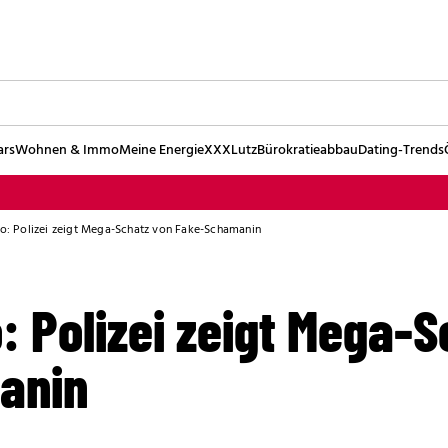
ars
Wohnen & Immo
Meine Energie
XXXLutz
Bürokratieabbau
Dating-Trends
ro: Polizei zeigt Mega-Schatz von Fake-Schamanin
o: Polizei zeigt Mega-
anin