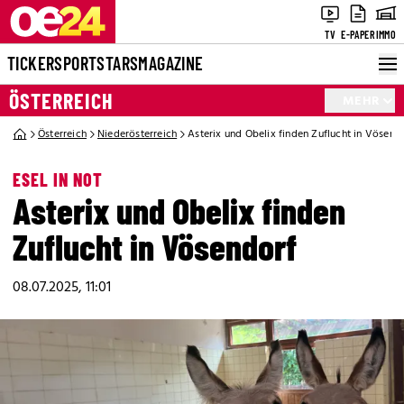
TV
E-PAPER
IMMO
TICKER
SPORT
STARS
MAGAZINE
ÖSTERREICH
MEHR
Österreich
Niederösterreich
Asterix und Obelix finden Zuflucht in Vösend
ESEL IN NOT
Asterix und Obelix finden
Zuflucht in Vösendorf
08.07.2025, 11:01