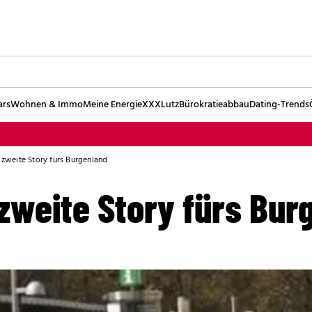
ars
Wohnen & Immo
Meine Energie
XXXLutz
Bürokratieabbau
Dating-Trends
e zweite Story fürs Burgenland
 zweite Story fürs Bur