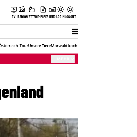
TV
RADIO
WETTER
E-PAPER
IMMO
LOGIN
LOGOUT
Österreich-Tour
Unsere Tiere
Mörwald kocht
Stark in den Tag
Best of Vienna
MEHR
genland