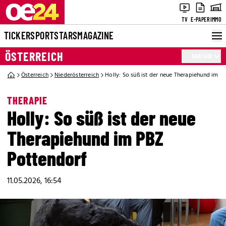
TV
E-PAPER
IMMO
TICKER
SPORT
STARS
MAGAZINE
ÖSTERREICH
MEHR
Österreich
Niederösterreich
Holly: So süß ist der neue Therapiehund im P
THERAPIE
Holly: So süß ist der neue
Therapiehund im PBZ
Pottendorf
11.05.2026, 16:54