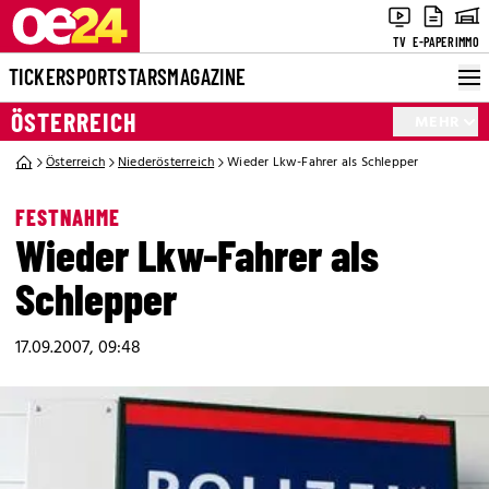
TV
E-PAPER
IMMO
TICKER
SPORT
STARS
MAGAZINE
ÖSTERREICH
MEHR
Österreich
Niederösterreich
Wieder Lkw-Fahrer als Schlepper
FESTNAHME
Wieder Lkw-Fahrer als
Schlepper
17.09.2007, 09:48