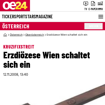
TV
E-PAPER
IMMO
TICKER
SPORT
STARS
MAGAZINE
ÖSTERREICH
MEHR
Österreich
Oberösterreich
Erzdiözese Wien schaltet sich ein
KRUZIFIXSTREIT
Erzdiözese Wien schaltet
sich ein
12.11.2008, 13:40