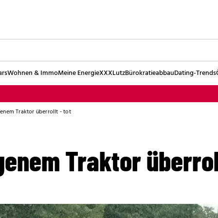
ars
Wohnen & Immo
Meine Energie
XXXLutz
Bürokratieabbau
Dating-Trends
nem Traktor überrollt - tot
enem Traktor überroll