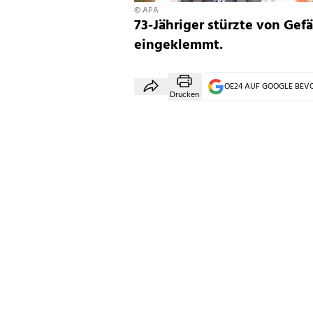
© APA
73-Jähriger stürzte von Gef
eingeklemmt.
OE24 AUF GOOGLE BE
Drucken