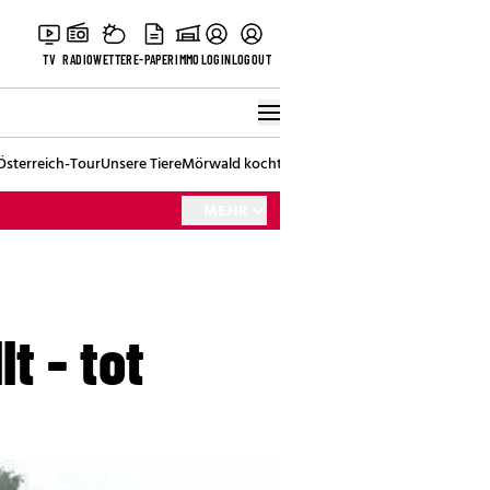
TV
RADIO
WETTER
E-PAPER
IMMO
LOGIN
LOGOUT
Österreich-Tour
Unsere Tiere
Mörwald kocht
Stark in den Tag
Best of Vienna
MEHR
t - tot