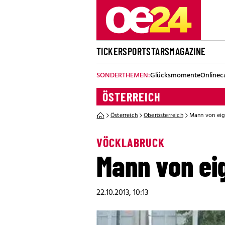
TICKER
SPORT
STARS
MAGAZINE
SONDERTHEMEN:
Glücksmomente
Onlinec
ÖSTERREICH
Österreich
Oberösterreich
Mann von eige
VÖCKLABRUCK
Mann von eig
22.10.2013, 10:13