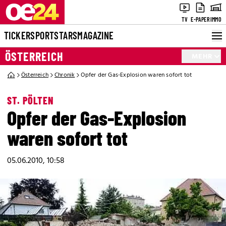
TV
E-PAPER
IMMO
TICKER
SPORT
STARS
MAGAZINE
ÖSTERREICH
MEHR
Österreich
Chronik
Opfer der Gas-Explosion waren sofort tot
ST. PÖLTEN
Opfer der Gas-Explosion
waren sofort tot
05.06.2010, 10:58