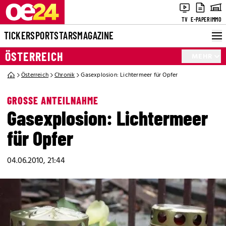
TV
E-PAPER
IMMO
TICKER
SPORT
STARS
MAGAZINE
ÖSTERREICH
MEHR
Österreich
Chronik
Gasexplosion: Lichtermeer für Opfer
GROSSE ANTEILNAHME
Gasexplosion: Lichtermeer
für Opfer
04.06.2010, 21:44