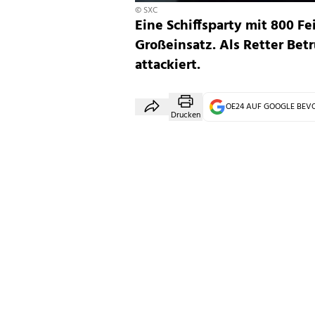
© SXC
Eine Schiffsparty mit 800 F
Großeinsatz. Als Retter Bet
attackiert.
OE24 AUF GOOGLE BE
Drucken