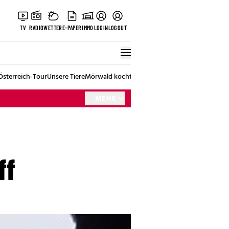
TV
RADIO
WETTER
E-PAPER
IMMO
LOGIN
LOGOUT
Österreich-Tour
Unsere Tiere
Mörwald kocht
Stark in den Tag
Best of Vienna
MEHR
ff