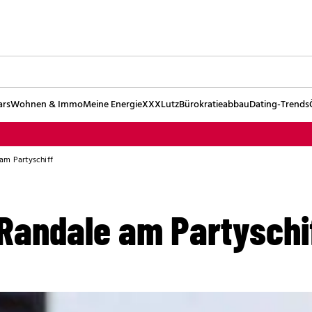
ars
Wohnen & Immo
Meine Energie
XXXLutz
Bürokratieabbau
Dating-Trends
am Partyschiff
Randale am Partyschi