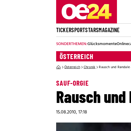
TICKER
SPORT
STARS
MAGAZINE
SONDERTHEMEN:
Glücksmomente
Onlinec
ÖSTERREICH
Österreich
Chronik
Rausch und Randale 
SAUF-ORGIE
Rausch und 
15.08.2010, 17:18