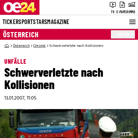
TV
E-PAPER
IMMO
TICKER
SPORT
STARS
MAGAZINE
ÖSTERREICH
MEHR
Österreich
Chronik
Schwerverletzte nach Kollisionen
UNFÄLLE
Schwerverletzte nach
Kollisionen
13.01.2007, 11:05