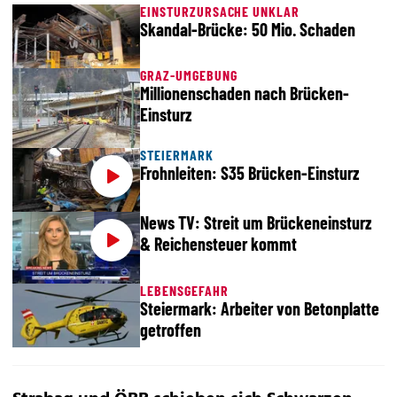
EINSTURZURSACHE UNKLAR
Skandal-Brücke: 50 Mio. Schaden
GRAZ-UMGEBUNG
Millionenschaden nach Brücken-
Einsturz
STEIERMARK
Frohnleiten: S35 Brücken-Einsturz
News TV: Streit um Brückeneinsturz
& Reichensteuer kommt
LEBENSGEFAHR
Steiermark: Arbeiter von Betonplatte
getroffen