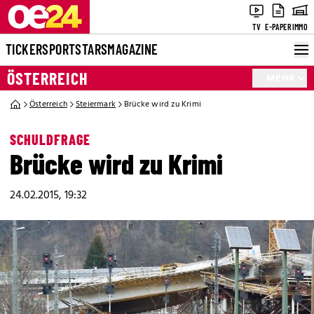
TV
E-PAPER
IMMO
TICKER
SPORT
STARS
MAGAZINE
ÖSTERREICH
MEHR
Österreich
Steiermark
Brücke wird zu Krimi
SCHULDFRAGE
Brücke wird zu Krimi
24.02.2015, 19:32