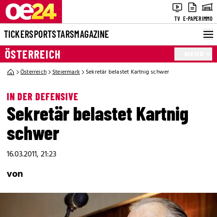
TV
E-PAPER
IMMO
TICKER
SPORT
STARS
MAGAZINE
ÖSTERREICH
MEHR
Österreich
Steiermark
Sekretär belastet Kartnig schwer
IN DER DEFENSIVE
Sekretär belastet Kartnig
schwer
16.03.2011, 21:23
von