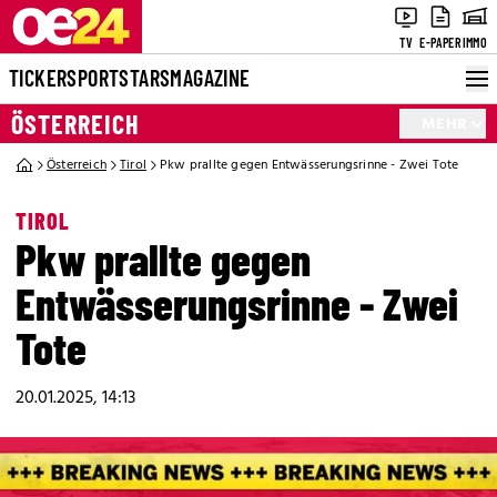
TV
E-PAPER
IMMO
TICKER
SPORT
STARS
MAGAZINE
ÖSTERREICH
MEHR
Österreich
Tirol
Pkw prallte gegen Entwässerungsrinne - Zwei Tote
TIROL
Pkw prallte gegen
Entwässerungsrinne - Zwei
Tote
20.01.2025, 14:13