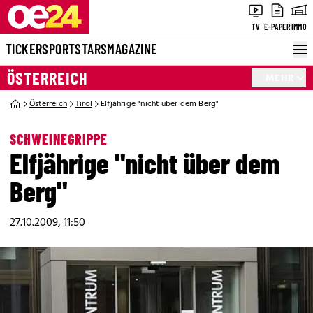
TV
E-PAPER
IMMO
TICKER
SPORT
STARS
MAGAZINE
ÖSTERREICH
MEHR
Österreich
Tirol
Elfjährige "nicht über dem Berg"
SCHWEINEGRIPPE
Elfjährige "nicht über dem
Berg"
27.10.2009, 11:50