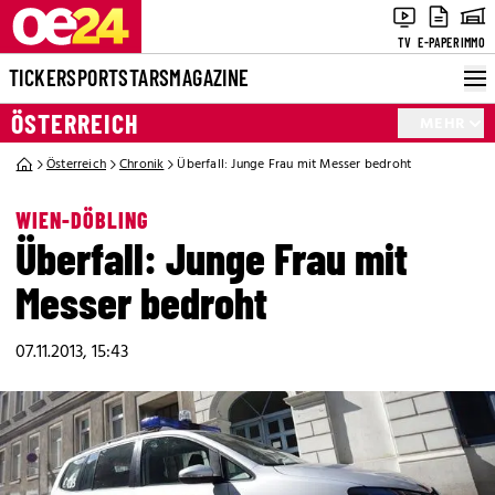
TV
E-PAPER
IMMO
TICKER
SPORT
STARS
MAGAZINE
ÖSTERREICH
MEHR
Österreich
Chronik
Überfall: Junge Frau mit Messer bedroht
WIEN-DÖBLING
Überfall: Junge Frau mit
Messer bedroht
07.11.2013, 15:43