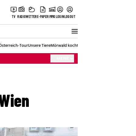
TV
RADIO
WETTER
E-PAPER
IMMO
LOGIN
LOGOUT
Österreich-Tour
Unsere Tiere
Mörwald kocht
Stark in den Tag
Best of Vienna
MEHR
 Wien