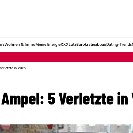
ars
Wohnen & Immo
Meine Energie
XXXLutz
Bürokratieabbau
Dating-Trends
Verletzte in Wien
 Ampel: 5 Verletzte in