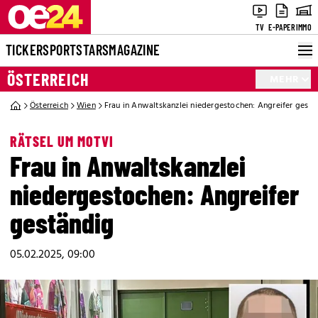
TV
E-PAPER
IMMO
TICKER
SPORT
STARS
MAGAZINE
ÖSTERREICH
MEHR
Österreich
Wien
Frau in Anwaltskanzlei niedergestochen: Angreifer gestä
RÄTSEL UM MOTVI
Frau in Anwaltskanzlei
niedergestochen: Angreifer
geständig
05.02.2025, 09:00