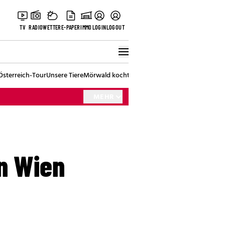
TV
RADIO
WETTER
E-PAPER
IMMO
LOGIN
LOGOUT
Österreich-Tour
Unsere Tiere
Mörwald kocht
Stark in den Tag
Best of Vienna
MEHR
in Wien