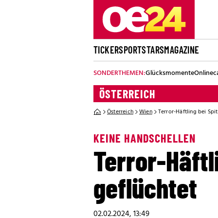
TICKER
SPORT
STARS
MAGAZINE
SONDERTHEMEN:
Glücksmomente
Onlinec
ÖSTERREICH
Österreich
Wien
Terror-Häftling bei Spi
KEINE HANDSCHELLEN
Terror-Häftl
geflüchtet
02.02.2024, 13:49