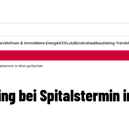
ars
Wohnen & Immo
Meine Energie
XXXLutz
Bürokratieabbau
Dating-Trends
talstermin in Wien geflüchtet
ing bei Spitalstermin 