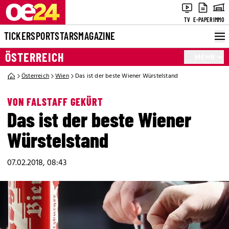
TV
E-PAPER
IMMO
TICKER
SPORT
STARS
MAGAZINE
ÖSTERREICH
MEHR
Österreich
Wien
Das ist der beste Wiener Würstelstand
VON FALSTAFF GEKÜRT
Das ist der beste Wiener
Würstelstand
07.02.2018, 08:43