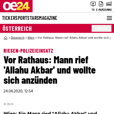
TV
E-PAPER
IMMO
TICKER
SPORT
STARS
MAGAZINE
ÖSTERREICH
MEHR
Österreich
Wien
Vor Rathaus: Mann rief 'Allahu Akbar' und wollte sich an
RIESEN-POLIZEIEINSATZ
Vor Rathaus: Mann rief
'Allahu Akbar' und wollte
sich anzünden
24.06.2020, 12:54
© OE24