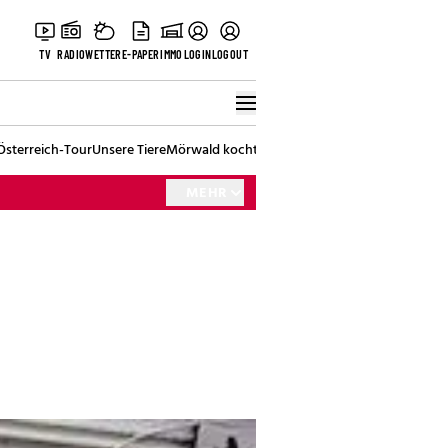
TV
RADIO
WETTER
E-PAPER
IMMO
LOGIN
LOGOUT
Österreich-Tour
Unsere Tiere
Mörwald kocht
Stark in den Tag
Best of Vienna
MEHR