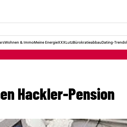
ars
Wohnen & Immo
Meine Energie
XXXLutz
Bürokratieabbau
Dating-Trends
en Hackler-Pension