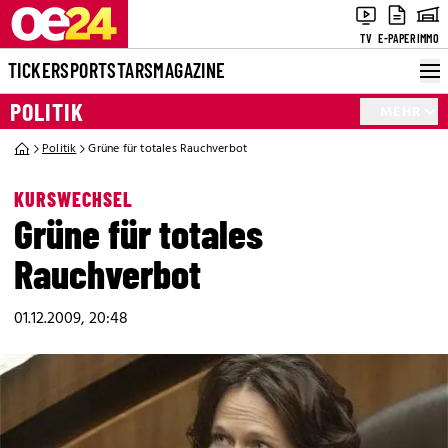
TV
E-PAPER
IMMO
TICKER
SPORT
STARS
MAGAZINE
POLITIK
MEHR
Politik
Grüne für totales Rauchverbot
KURSWECHSEL
Grüne für totales
Rauchverbot
01.12.2009, 20:48