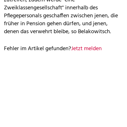
Kritik an Schumann kam am Samstag von der
FPÖ. Sozialsprecherin Dagmar Belakowitsch
bezeichnete die geplante
Schwerarbeiterregelung als "einen reinen
Marketing-Schmäh" der Regierung. Die
Voraussetzungen für den früheren
Pensionsantritt würden auf kaum jemanden
zutreffen, zudem werde "eine
Zweiklassengesellschaft" innerhalb des
Pflegepersonals geschaffen zwischen jenen, die
früher in Pension gehen dürfen, und jenen,
denen das verwehrt bleibe, so Belakowitsch.
Fehler im Artikel gefunden?
Jetzt melden