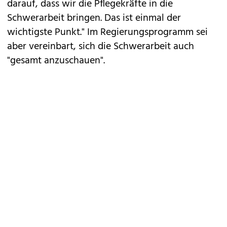
anderen Beruf mit 15 Jahren begonnen haben.
Auch betonte Schumann, dass die Umsetzung ein
"ganz, ganz langer Wunsch der
Arbeitnehmerinnenvertreter und der Betriebsräte
und vor allen Dingen der Beschäftigten" sei.
Inwiefern auch eine Ausdehnung auf andere
Berufe kommt, wollte Schumann vorerst nicht
abschätzen. "Wir haben jetzt einmal den Fokus
darauf, dass wir die Pflegekräfte in die
Schwerarbeit bringen. Das ist einmal der
wichtigste Punkt." Im Regierungsprogramm sei
aber vereinbart, sich die Schwerarbeit auch
"gesamt anzuschauen".