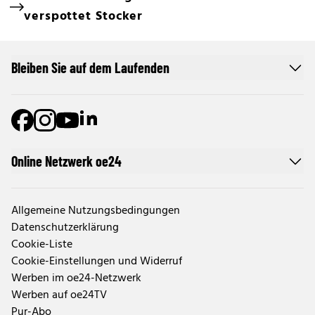
ID-Austria-Chatbot wirft Babler aus
Regierung
Dürre: Tauziehen um Bauern-Hilfspaket
Schellhorn: "Salzburg wäre ohne Festspiele
zweites Linz"
Grünen-Chefin Gewessler im TV-Härtetest
Frauen-Demo vor dem Kanzleramt
Bauern-Wut nach SPÖ-Ansage: "Es geht um
Existenzen!"
Kinderbetreuungs-Eklat: KI-Künstler
verspottet Stocker
Bleiben Sie auf dem Laufenden