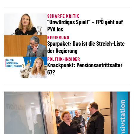
SCHARFE KRITIK
"Unwürdiges Spiel!" – FPÖ geht auf
PVA los
REGIERUNG
Sparpaket: Das ist die Streich-Liste
der Regierung
POLITIK-INSIDER
Knackpunkt: Pensionsantrittsalter
67?