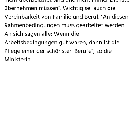
Gleichzeitig betonte Schumann ihre Hoffnung,
dass mit der Neuregelung vermehrt Menschen
gefunden werden können, die sich für den Beruf
begeistern. Das werde nötig, sein, verwies sie auf
den künftigen Bedarf.
Es gehe um gute Arbeitsbedingungen und dafür
sei ausreichend Personal nötig, "damit die Leute
nicht überbelastet sind und nicht immer Dienste
übernehmen müssen". Wichtig sei auch die
Vereinbarkeit von Familie und Beruf. "An diesen
Rahmenbedingungen muss gearbeitet werden.
An sich sagen alle: Wenn die
Arbeitsbedingungen gut waren, dann ist die
Pflege einer der schönsten Berufe", so die