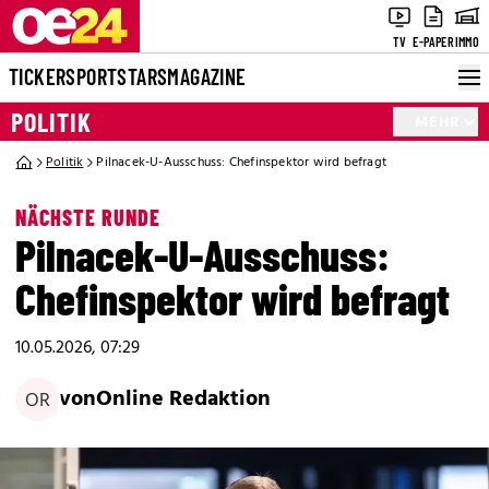
TV
E-PAPER
IMMO
TICKER
SPORT
STARS
MAGAZINE
POLITIK
MEHR
Politik
Pilnacek-U-Ausschuss: Chefinspektor wird befragt
NÄCHSTE RUNDE
Pilnacek-U-Ausschuss:
Chefinspektor wird befragt
10.05.2026, 07:29
von
Online Redaktion
OR