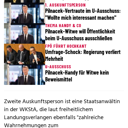
1. AUSKUNFTSPERSON
Pilnacek-Vertraute im U-Ausschuss:
"Wollte mich interessant machen"
THEMA HANDY & CO
Pilnacek-Witwe will Öffentlichkeit
beim U-Ausschuss ausschließen
FPÖ FÜHRT HOCHKANT
Umfrage-Schock: Regierung verliert
Mehrheit
U-AUSSCHUSS
Pilnacek-Handy für Witwe kein
Beweismittel
Zweite Auskunftsperson ist eine Staatsanwältin
in der WKStA, die laut freiheitlichem
Landungsverlangen ebenfalls "zahlreiche
Wahrnehmungen zum