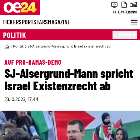
TV
E-PAPER
IMMO
TICKER
SPORT
STARS
MAGAZINE
POLITIK
MEHR
Politik
SJ-Alsergrund-Mann spricht Israel Existenzrecht ab
AUF PRO-HAMAS-DEMO
SJ-Alsergrund-Mann spricht
Israel Existenzrecht ab
23.10.2023, 17:44