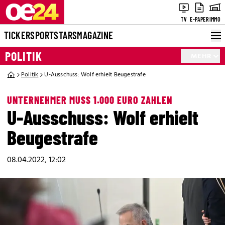
TV
E-PAPER
IMMO
TICKER
SPORT
STARS
MAGAZINE
POLITIK
MEHR
Politik
U-Ausschuss: Wolf erhielt Beugestrafe
UNTERNEHMER MUSS 1.000 EURO ZAHLEN
U-Ausschuss: Wolf erhielt
Beugestrafe
08.04.2022, 12:02