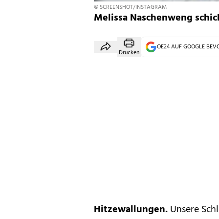
© SCREENSHOT/INSTAGRAM
Melissa Naschenweng schick
OE24 AUF GOOGLE BE
Drucken
Hitzewallungen.
Unsere Schl