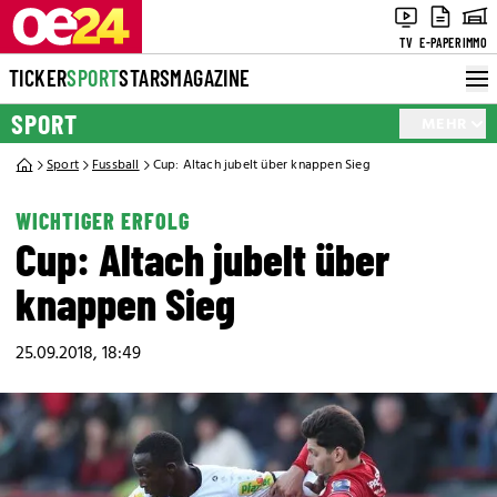
TV
E-PAPER
IMMO
TICKER
SPORT
STARS
MAGAZINE
SPORT
MEHR
Sport
Fussball
Cup: Altach jubelt über knappen Sieg
WICHTIGER ERFOLG
Cup: Altach jubelt über
knappen Sieg
25.09.2018, 18:49