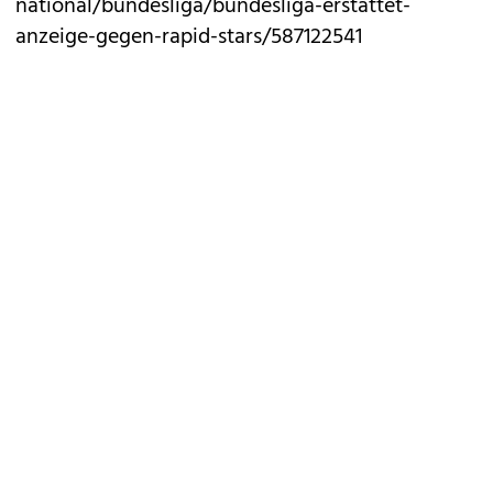
national/bundesliga/bundesliga-erstattet-
anzeige-gegen-rapid-stars/587122541