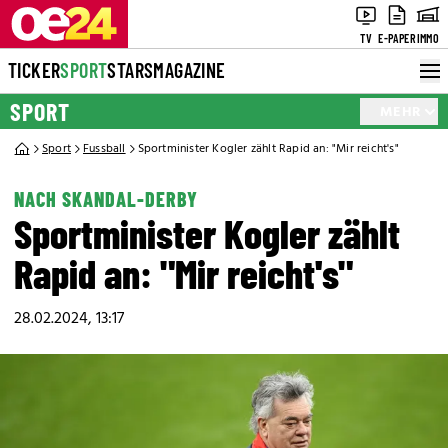
TV
E-PAPER
IMMO
TICKER
SPORT
STARS
MAGAZINE
SPORT
MEHR
Sport
Fussball
Sportminister Kogler zählt Rapid an: "Mir reicht's"
NACH SKANDAL-DERBY
Sportminister Kogler zählt
Rapid an: "Mir reicht's"
28.02.2024, 13:17