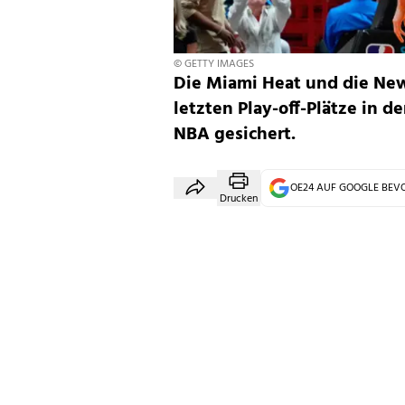
© GETTY IMAGES
Die Miami Heat und die New
letzten Play-off-Plätze in d
NBA gesichert.
OE24 AUF GOOGLE BE
Drucken