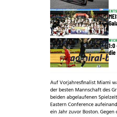
ENTS
MEI
Gal
WICH
1:0
die
Auf Vorjahresfinalist Miami wa
der besten Mannschaft des Gr
beiden abgelaufenen Spielzeit
Eastern Conference aufeinand
ein Jahr zuvor Boston. Gegen 