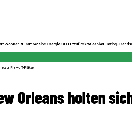
ars
Wohnen & Immo
Meine Energie
XXXLutz
Bürokratieabbau
Dating-Trends
letzte Play-off-Plätze
w Orleans holten sich