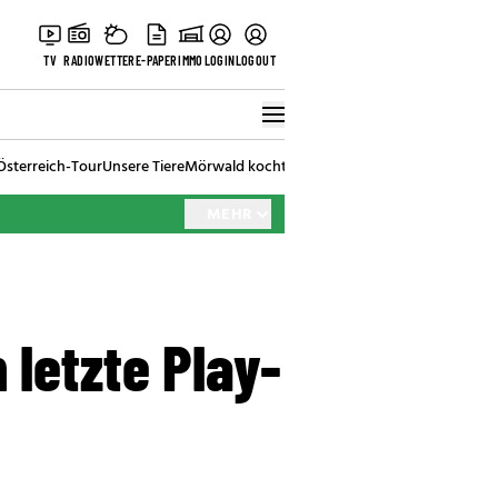
TV
RADIO
WETTER
E-PAPER
IMMO
LOGIN
LOGOUT
Österreich-Tour
Unsere Tiere
Mörwald kocht
Stark in den Tag
Best of Vienna
MEHR
 letzte Play-