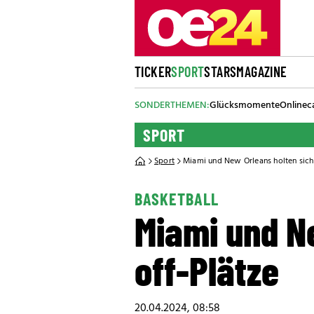
TICKER
SPORT
STARS
MAGAZINE
SONDERTHEMEN:
Glücksmomente
Onlinec
SPORT
Sport
Miami und New Orleans holten sich 
BASKETBALL
Miami und Ne
off-Plätze
20.04.2024, 08:58